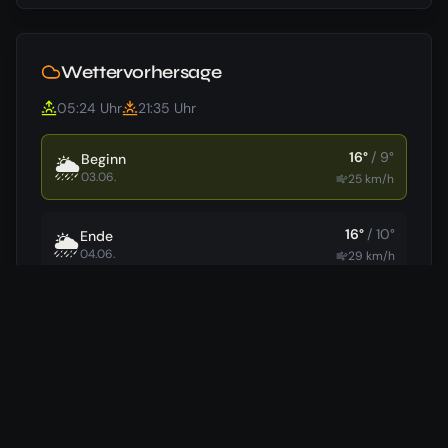
Wettervorhersage
05:24
Uhr
21:35
Uhr
16
°
/
9
°
Beginn
🌦️
03.06.
25
km/h
16
°
/
10
°
Ende
🌦️
04.06.
29
km/h
Daten von
Open-Meteo
(cached)
Hotels in der Nähe
Wir vergleichen für dich die günstigsten Preise aus 7