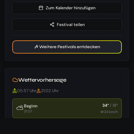
Zum Kalender hinzufügen
Festival teilen
🎶 Weitere Festivals entdecken
Wettervorhersage
05:57
Uhr
21:02
Uhr
34
°
/
19
°
Beginn
⛅
31.07.
24
km/h
27
°
/
19
°
Ende
🌦️