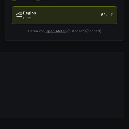
Beginn
⛅
5
°
/
-1
°
05.12.
Daten von
Open-Meteo
(historisch)
(cached)