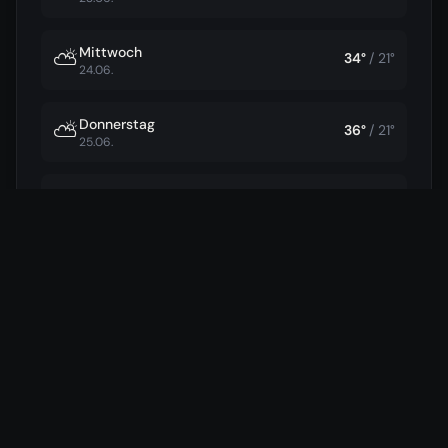
Mittwoch
⛅
34
°
/
21
°
24.06.
Donnerstag
⛅
36
°
/
21
°
25.06.
Freitag
⛅
37
°
/
22
°
26.06.
Samstag
⛅
38
°
/
22
°
27.06.
37
°
/
22
°
Sonntag
⛅
28.06.
24
km/h
29
°
/
22
°
Montag
⛈️
29.06.
93
%
19
km/h