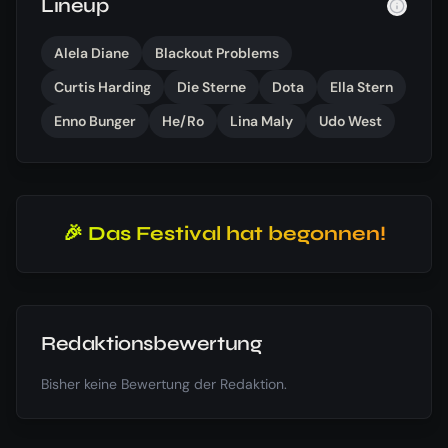
Lineup
Alela Diane
Blackout Problems
Curtis Harding
Die Sterne
Dota
Ella Stern
Enno Bunger
He/Ro
Lina Maly
Udo West
🎉 Das Festival hat begonnen!
Redaktionsbewertung
Bisher keine Bewertung der Redaktion.