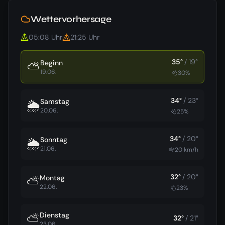
Wettervorhersage
05:08
Uhr
21:25
Uhr
35
°
/
19
°
Beginn
⛅
19.06.
30
%
34
°
/
23
°
Samstag
🌦️
20.06.
25
%
34
°
/
20
°
Sonntag
🌦️
21.06.
20
km/h
32
°
/
20
°
Montag
⛅
22.06.
23
%
Dienstag
⛅
32
°
/
21
°
23.06.