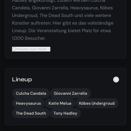
Hadley angekündigt. Zudem werden Culcha
Candela, Giovanni Zarrella, Heavysaurus, Köbes
Undergroud, The Dead South und viele weitere
Künstler auftreten. Hier gibt es das vollständige
Lineup. Die Veranstaltung bietet Platz für etwa
1.000 Besucher.
Hinweis zum Inhalt
Lineup
Culcha Candela
Giovanni Zarrella
Heavysaurus
Katie Melua
Köbes Undergroud
The Dead South
Tony Hadley