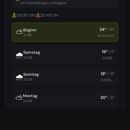
vor Festivalbeginn verfügbar.
06:30
Uhr
20:43
Uhr
24
°
/
13
°
Beginn
⛅
21.08.
22
km/h
19
°
/
11
°
Samstag
🌧️
22.08.
50
%
19
°
/
13
°
Sonntag
🌧️
23.08.
50
%
Montag
⛅
20
°
/
8
°
24.08.
Dienstag
⛅
22
°
/
8
°
25.08.