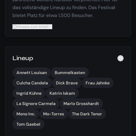
das vollständige Lineup zu finden. Das Festival
bietet Platz für etwa 1.500 Besucher.
Hinweis zum Inhalt
Lineup
Annett Louisan
Bummelkasten
Culcha Candela
Dick Brave
Frau Jahnke
Ingrid Kühne
Katrin Iskam
La Signore Carmela
Marlo Grosshardt
Mono Inc.
Mo-Torres
The Dark Tenor
Tom Gaebel