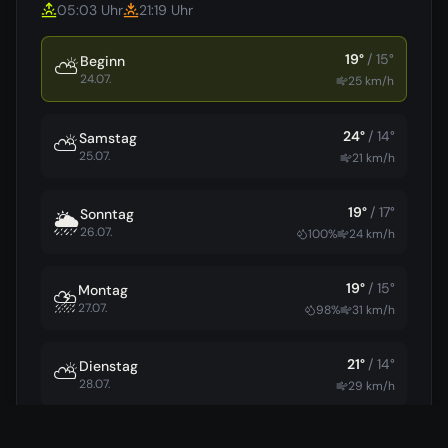
05:03
Uhr
21:19
Uhr
19
°
/
15
°
Beginn
⛅
24.07.
25
km/h
24
°
/
14
°
Samstag
⛅
25.07.
21
km/h
19
°
/
17
°
Sonntag
🌦️
26.07.
100
%
24
km/h
19
°
/
15
°
Montag
⛈️
27.07.
98
%
31
km/h
21
°
/
14
°
Dienstag
⛅
28.07.
29
km/h
27
°
/
18
°
Mittwoch