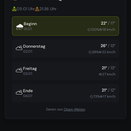
05:01
Uhr
21:36
Uhr
22
°
/
17
°
Beginn
🌧️
01.07.
100
%
18
km/h
26
°
/
13
°
Donnerstag
⛅
02.07.
38
%
22
km/h
21
°
/
13
°
Freitag
⛅
03.07.
27
km/h
21
°
/
12
°
Ende
⛅
04.07.
73
%
17
km/h
Daten von
Open-Meteo