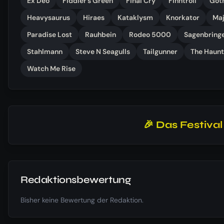
Ex Deo
Fiddler’s Green
Final Cry
Finntroll
Got
Heavysaurus
Hiraes
Kataklysm
Knorkator
Maj
Paradise Lost
Rauhbein
Rodeo 5000
Sagenbring
Stahlmann
Steve N Seagulls
Tailgunner
The Haun
Watch Me Rise
🎉 Das Festiva
Redaktionsbewertung
Bisher keine Bewertung der Redaktion.