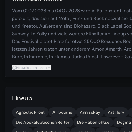
Vom 01.07.2026 bis 04.07.2026 wird in Ballenstedt, na
gefeiert, das sich auf Metal, Punk und Rock spezialisie
und Kreator. Außerdem sind Biohazard, Black Label Soc
Subway To Sally und viele weitere Künstler im Lineup ver
Das Festival bietet Platz für etwa 25.000 Besucher. Ro
letzten Jahren traten unter anderem Amon Amarth, Arc
Burn, In Extremo, In Flames, Judas Priest, Powerwolf, Sa
Hinweis zum Inhalt
Lineup
Agnostic Front
Airbourne
Annisokay
Artillery
Die Apokalyptischen Reiter
Die Habenichtse
Dogma