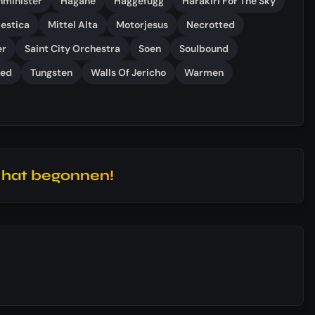
hminister
Hagane
Haggefugg
Harakiri For The Sky
estica
Mittel Alta
Motorjesus
Necrotted
er
Saint City Orchestra
Soen
Soulbound
ted
Tungsten
Walls Of Jericho
Warmen
l hat begonnen!