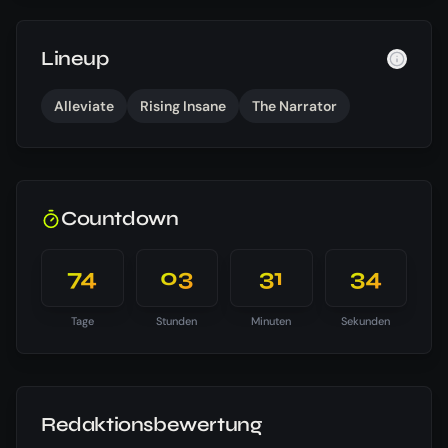
Lineup
Alleviate
Rising Insane
The Narrator
Countdown
74
03
31
34
Tage
Stunden
Minuten
Sekunden
Redaktionsbewertung