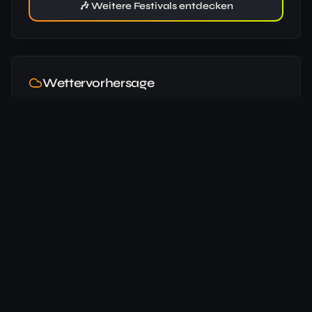
🎶 Weitere Festivals entdecken
Wettervorhersage
Wetterdaten vom Vorjahr. Aktuelle Vorhersage ab 16 Tage
vor Festivalbeginn verfügbar.
08:12
Uhr
18:20
Uhr
11
°
/
8
°
Beginn
🌧️
24.10.
50
%
29
km/h
Daten von
Open-Meteo
(historisch)
Hotels in der Nähe