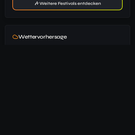
🎶 Weitere Festivals entdecken
Wettervorhersage
05:11
Uhr
21:25
Uhr
29
°
/
17
°
Beginn
🌧️
17.07.
70
%
24
°
/
16
°
Ende
⛅
18.07.
24
km/h
Daten von
Open-Meteo