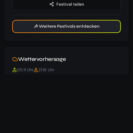
Festival teilen
🎶 Weitere Festivals entdecken
Wettervorhersage
05:11
Uhr
21:16
Uhr
19
°
/
12
°
Beginn
🌦️
05.06.
100
%
24
°
/
8
°
Samstag
🌦️
06.06.
33
%
23
°
/
15
°
Ende
🌦️