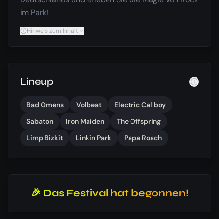
im Park!
Hinweis zum Inhalt
Lineup
Bad Omens
Volbeat
Electric Callboy
Sabaton
Iron Maiden
The Offspring
Limp Bizkit
Linkin Park
Papa Roach
🎉 Das Festival hat begonnen!