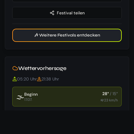
Festival teilen
🎶 Weitere Festivals entdecken
Wettervorhersage
05:20
Uhr
21:38
Uhr
28
°
/
15
°
Beginn
🌫️
17.07.
23
km/h
20
°
/
15
°
Ende
⛅
18.07.
24
km/h