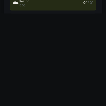
Beginn
☁️
0
°
/
0
°
15.05.
Samstag
☁️
0
°
/
0
°
16.05.
Ende
☁️
0
°
/
0
°
17.05.
Daten von
Open-Meteo
Hotels in der Nähe
Wir vergleichen für dich die günstigsten Preise aus 7
verschiedenen Buchungsportalen.