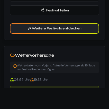
Festival teilen
🎶 Weitere Festivals entdecken
Wettervorhersage
Wetterdaten vom Vorjahr. Aktuelle Vorhersage ab 16 Tage
vor Festivalbeginn verfügbar.
06:55
Uhr
19:33
Uhr
17
°
/
12
°
Beginn
🌧️
16.09.
50
%
29
km/h