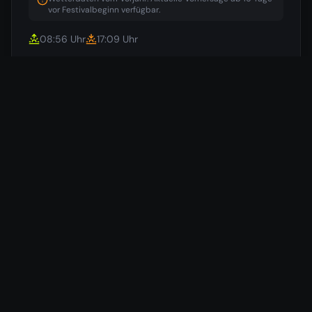
vor Festivalbeginn verfügbar.
08:56
Uhr
17:09
Uhr
4
°
/
1
°
Beginn
🌨️
20.11.
50
%
29
km/h
3
°
/
-1
°
Ende
🌧️
21.11.
50
%
18
km/h
Daten von
Open-Meteo
(historisch)
(cached)
Hotels in der Nähe
Wir vergleichen für dich die günstigsten Preise aus 7
verschiedenen Buchungsportalen.