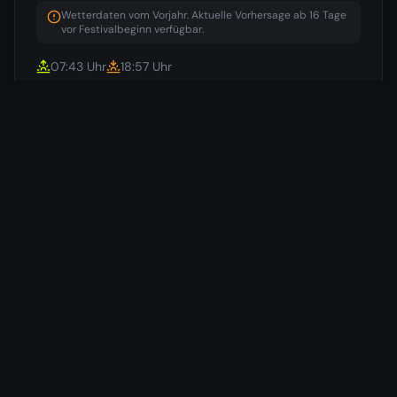
Wetterdaten vom Vorjahr. Aktuelle Vorhersage ab 16 Tage
vor Festivalbeginn verfügbar.
07:43
Uhr
18:57
Uhr
18
°
/
12
°
Beginn
🌧️
07.10.
50
%
16
°
/
13
°
Donnerstag
🌧️
08.10.
50
%
15
°
/
12
°
Freitag
🌧️
09.10.
50
%
Samstag
⛅
17
°
/
11
°
10.10.
Ende
⛅
16
°
/
13
°
11.10.