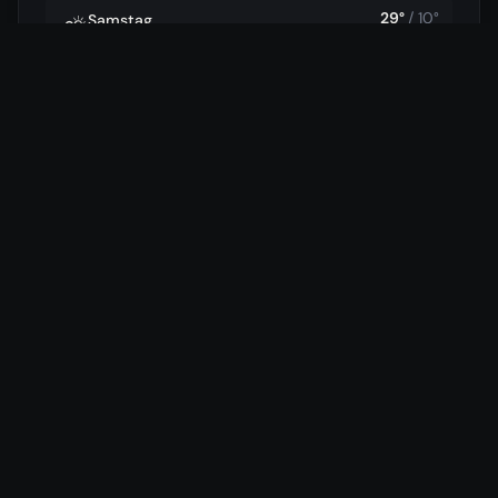
29
°
/
10
°
Samstag
⛅
25.07.
16
km/h
29
°
/
14
°
Ende
🌧️
26.07.
85
%
18
km/h
Daten von
Open-Meteo
Hotels in der Nähe
Wir vergleichen für dich die günstigsten Preise aus 7
verschiedenen Buchungsportalen.