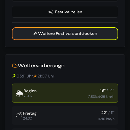
Festival teilen
🎶 Weitere Festivals entdecken
Wettervorhersage
05:11
Uhr
21:07
Uhr
19
°
/
14
°
Beginn
🌦️
23.07.
83
%
25
km/h
22
°
/
11
°
Freitag
⛅
24.07.
16
km/h