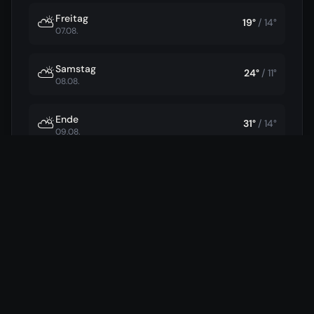
Freitag
⛅
19
°
/
14
°
07.08.
Samstag
⛅
24
°
/
11
°
08.08.
Ende
⛅
31
°
/
14
°
09.08.
Daten von
Open-Meteo