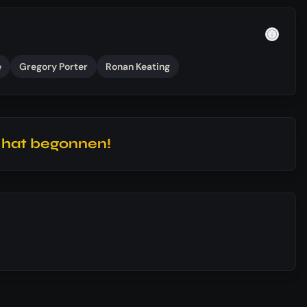
e
Gregory Porter
Ronan Keating
l hat begonnen!