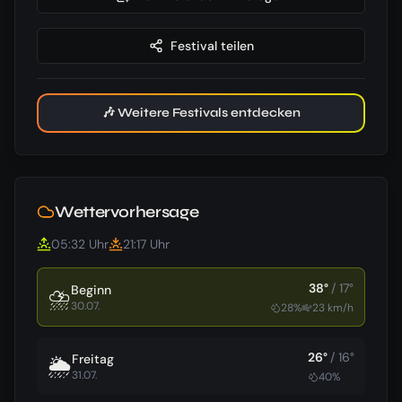
Festival teilen
🎶 Weitere Festivals entdecken
Wettervorhersage
05:32
Uhr
21:17
Uhr
38
°
/
17
°
Beginn
⛈️
30.07.
28
%
23
km/h
26
°
/
16
°
Freitag
🌦️
31.07.
40
%