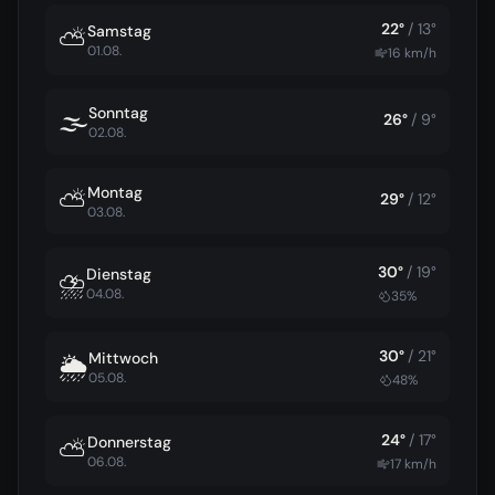
22
°
/
13
°
Samstag
⛅
01.08.
16
km/h
Sonntag
🌫️
26
°
/
9
°
02.08.
Montag
⛅
29
°
/
12
°
03.08.
30
°
/
19
°
Dienstag
⛈️
04.08.
35
%
30
°
/
21
°
Mittwoch
🌦️
05.08.
48
%
24
°
/
17
°
Donnerstag
⛅
06.08.
17
km/h