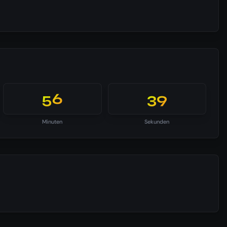
56
39
Minuten
Sekunden