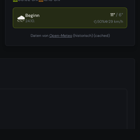
11
°
/
6
°
Beginn
🌧️
24.10.
50
%
29
km/h
Daten von
Open-Meteo
(historisch)
(cached)