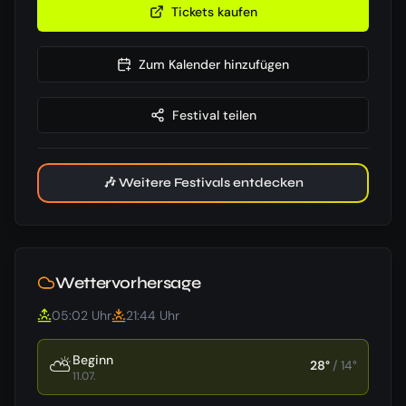
Tickets kaufen
Zum Kalender hinzufügen
Festival teilen
🎶 Weitere Festivals entdecken
Wettervorhersage
05:02
Uhr
21:44
Uhr
Beginn
⛅
28
°
/
14
°
11.07.