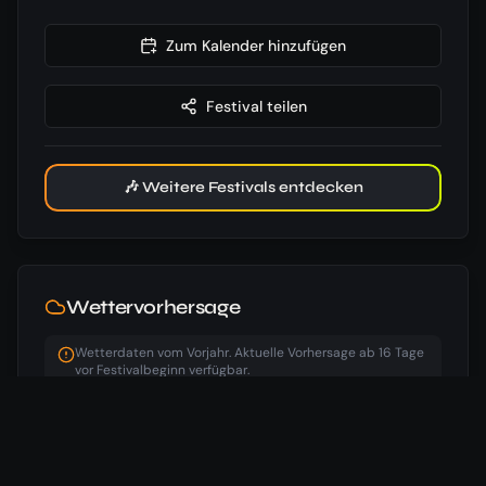
Zum Kalender hinzufügen
Festival teilen
🎶 Weitere Festivals entdecken
Wettervorhersage
Wetterdaten vom Vorjahr. Aktuelle Vorhersage ab 16 Tage
vor Festivalbeginn verfügbar.
06:28
Uhr
20:39
Uhr
24
°
/
12
°
Beginn
⛅