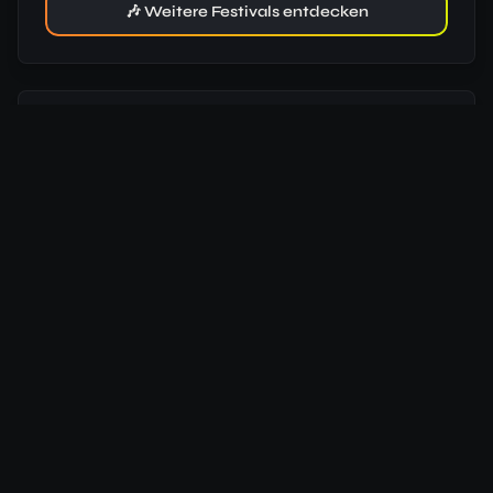
🎶 Weitere Festivals entdecken
Wettervorhersage
05:43
Uhr
21:29
Uhr
Beginn
⛅
29
°
/
17
°
25.07.
Daten von
Open-Meteo
Hotels in der Nähe
Wir vergleichen für dich die günstigsten Preise aus 7
verschiedenen Buchungsportalen.