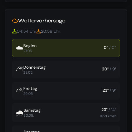
Wettervorhersage
04:54
Uhr
20:59
Uhr
Beginn
☁️
0
°
/
0
°
27.05.
Donnerstag
⛅
20
°
/
9
°
28.05.
Freitag
⛅
23
°
/
9
°
29.05.
23
°
/
14
°
Samstag
🌧️
30.05.
21
km/h
Sonntag