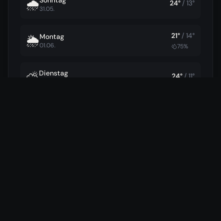
🌧️
24
°
/
13
°
31.05.
21
°
/
14
°
Montag
🌦️
01.06.
75
%
Dienstag
⛅
24
°
/
11
°
02.06.
17
°
/
14
°
Mittwoch
🌦️
03.06.
100
%
23
°
/
12
°
Donnerstag
🌧️
04.06.
86
%
19
km/h
18
°
/
13
°
Freitag
🌦️
05.06.
100
%
Samstag