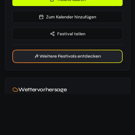
Zum Kalender hinzufügen
Festival teilen
🎶 Weitere Festivals entdecken
Wettervorhersage
06:00
Uhr
21:08
Uhr
23
°
/
14
°
Beginn
⛅
06.08.
17
km/h