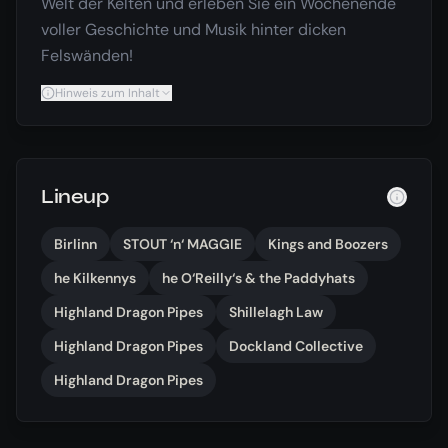
Welt der Kelten und erleben Sie ein Wochenende
voller Geschichte und Musik hinter dicken
Felswänden!
Hinweis zum Inhalt
Lineup
Birlinn
STOUT ‘n‘ MAGGIE
Kings and Boozers
he Kilkennys
he O‘Reilly‘s & the Paddyhats
Highland Dragon Pipes
Shillelagh Law
Highland Dragon Pipes
Dockland Collective
Highland Dragon Pipes