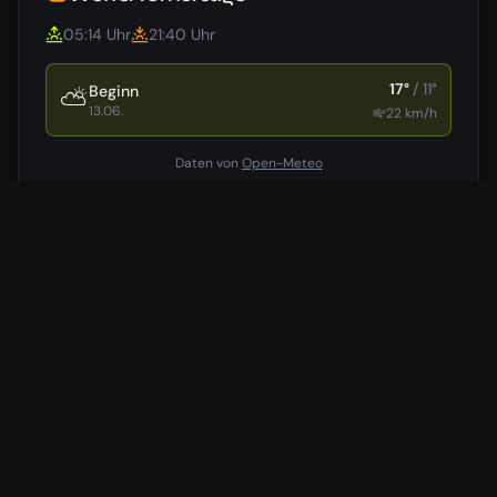
05:14
Uhr
21:40
Uhr
17
°
/
11
°
Beginn
⛅
13.06.
22
km/h
Daten von
Open-Meteo
Hotels in der Nähe
Wir vergleichen für dich die günstigsten Preise aus 7
verschiedenen Buchungsportalen.