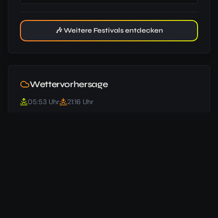
🎶 Weitere Festivals entdecken
Wettervorhersage
05:53
Uhr
21:16
Uhr
25
°
/
12
°
Beginn
⛅
23.07.
16
km/h
28
°
/
12
°
Freitag
⛅
24.07.
16
km/h
Ende
⛅
32
°
/
15
°
25.07.