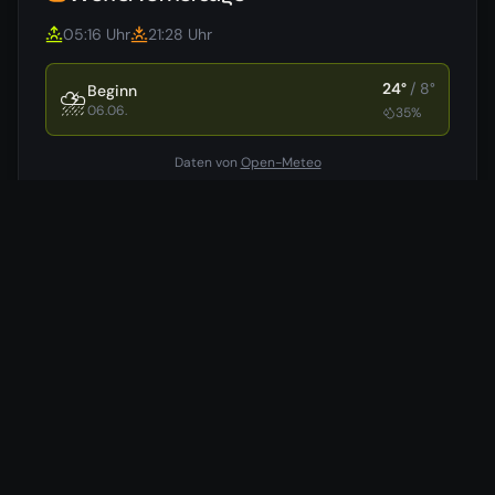
05:16
Uhr
21:28
Uhr
24
°
/
8
°
Beginn
⛈️
06.06.
35
%
Daten von
Open-Meteo
Hotels in der Nähe
Wir vergleichen für dich die günstigsten Preise aus 7
verschiedenen Buchungsportalen.