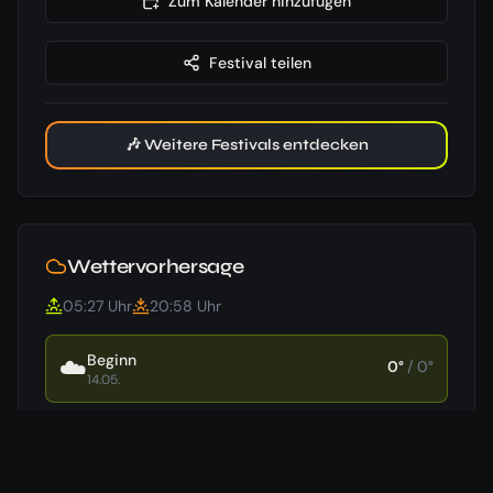
Zum Kalender hinzufügen
Festival teilen
🎶 Weitere Festivals entdecken
Wettervorhersage
05:27
Uhr
20:58
Uhr
Beginn
☁️
0
°
/
0
°
14.05.
Ende
☁️
0
°
/
0
°
15.05.