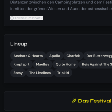
Distanzen zwischen den Campingplätzen und dem Festi
inmitten der grünen Wiesen und Auen der osthessische
Hinweis zum Inhalt
Lineup
Anchors & Hearts
Apollo
Clstrfck
Der Butterweg
Kmpfsprt
Maelføy
Quite Home
Reis Against The
Stesy
The Livelines
Tripkid
🎉 Das Festiva