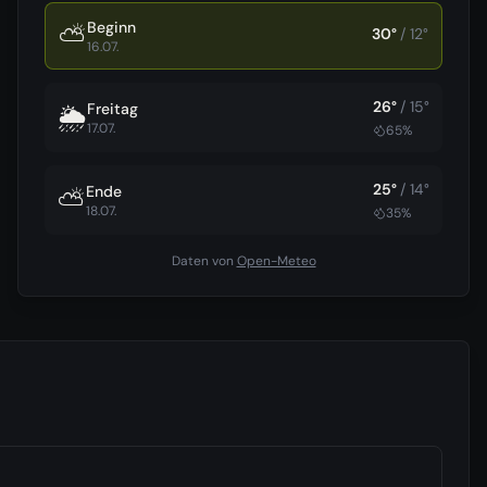
Beginn
⛅
30
°
/
12
°
16.07.
26
°
/
15
°
Freitag
🌦️
17.07.
65
%
25
°
/
14
°
Ende
⛅
18.07.
35
%
Daten von
Open-Meteo