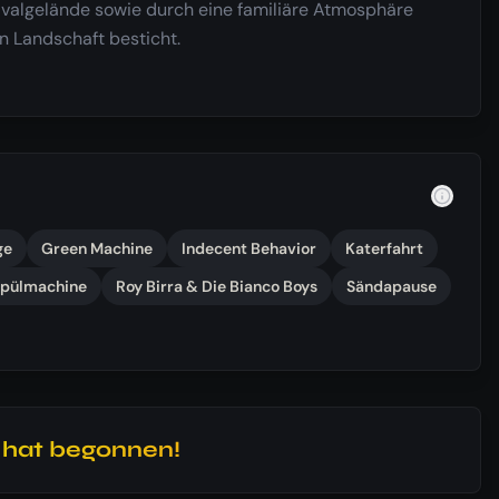
valgelände sowie durch eine familiäre Atmosphäre
n Landschaft besticht.
ge
Green Machine
Indecent Behavior
Katerfahrt
 Spülmachine
Roy Birra & Die Bianco Boys
Sändapause
l hat begonnen!