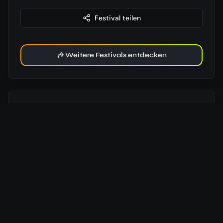
Festival teilen
🎶 Weitere Festivals entdecken
Wettervorhersage
Wetterdaten vom Vorjahr. Aktuelle Vorhersage ab 16 Tage
vor Festivalbeginn verfügbar.
06:45
Uhr
20:05
Uhr
25
°
/
16
°
Beginn
🌧️
03.09.
50
%
20
km/h
24
°
/
17
°