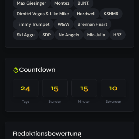
Max Giesinger
Montez
BUNT.
Dimitri Vegas & Like Mike
Hardwell
KSHMR
Timmy Trumpet
W&W
Brennan Heart
Ski Aggu
SDP
No Angels
Mia Julia
HBZ
Countdown
24
15
15
09
Tage
Stunden
Minuten
Sekunden
Redaktionsbewertung