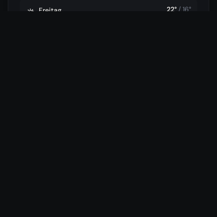
22
°
/
16
°
Freitag
🌦️
31.07.
55
%
19
km/h
20
°
/
13
°
Ende
⛅
01.08.
53
%
20
km/h
Daten von
Open-Meteo
(cached)
Hotels in der Nähe
Wir vergleichen für dich die günstigsten Preise aus 7
verschiedenen Buchungsportalen.