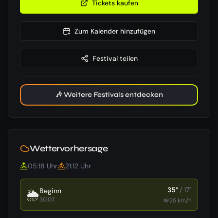
Tickets kaufen
Zum Kalender hinzufügen
Festival teilen
🎶 Weitere Festivals entdecken
Wettervorhersage
05:18
Uhr
21:12
Uhr
35
°
/
17
°
Beginn
🌦️
30.07.
25
km/h