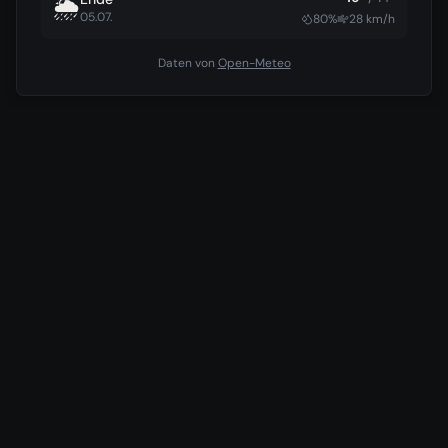
🌦️
05.07.
80
%
28
km/h
Daten von
Open-Meteo
Hotels in der Nähe
Wir vergleichen für dich die günstigsten Preise aus 7
verschiedenen Buchungsportalen.