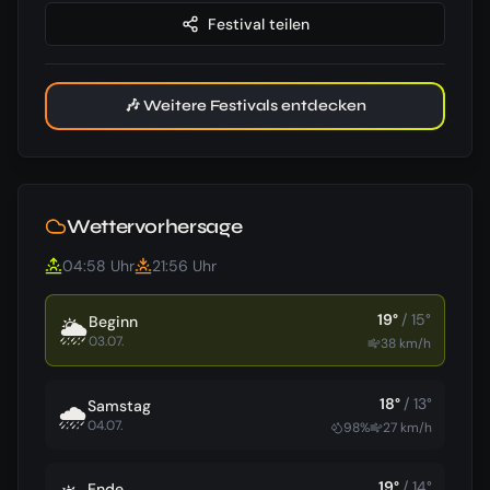
Festival teilen
🎶 Weitere Festivals entdecken
Wettervorhersage
04:58
Uhr
21:56
Uhr
19
°
/
15
°
Beginn
🌦️
03.07.
38
km/h
18
°
/
13
°
Samstag
🌧️
04.07.
98
%
27
km/h
19
°
/
14
°
Ende