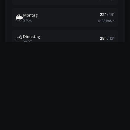
22
°
/
16
°
Montag
🌦️
27.07.
23
km/h
Dienstag
⛅
28
°
/
13
°
28.07.
35
°
/
18
°
Mittwoch
⛅
29.07.
16
km/h
36
°
/
20
°
Donnerstag
⛅
30.07.
23
km/h
34
°
/
19
°
Freitag
⛈️
31.07.
21
km/h
26
°
/
18
°
Samstag
⛈️
01.08.
75
%
23
km/h