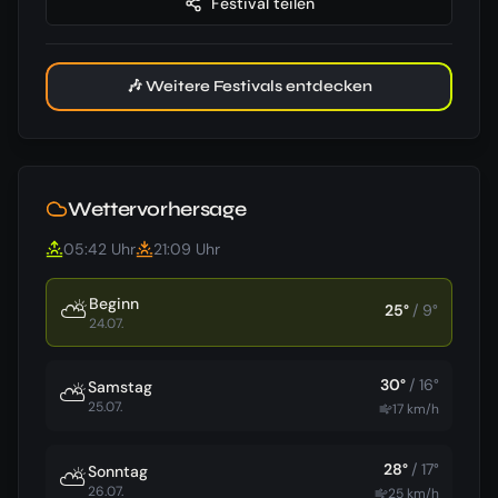
Festival teilen
🎶 Weitere Festivals entdecken
Wettervorhersage
05:42
Uhr
21:09
Uhr
Beginn
⛅
25
°
/
9
°
24.07.
30
°
/
16
°
Samstag
⛅
25.07.
17
km/h
28
°
/
17
°
Sonntag
⛅
26.07.
25
km/h