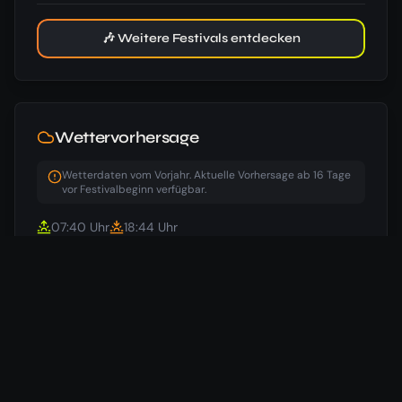
🎶 Weitere Festivals entdecken
Wettervorhersage
Wetterdaten vom Vorjahr. Aktuelle Vorhersage ab 16 Tage
vor Festivalbeginn verfügbar.
07:40
Uhr
18:44
Uhr
14
°
/
11
°
Beginn
🌧️
09.10.
50
%
16
°
/
12
°
Samstag
🌧️
10.10.
50
%