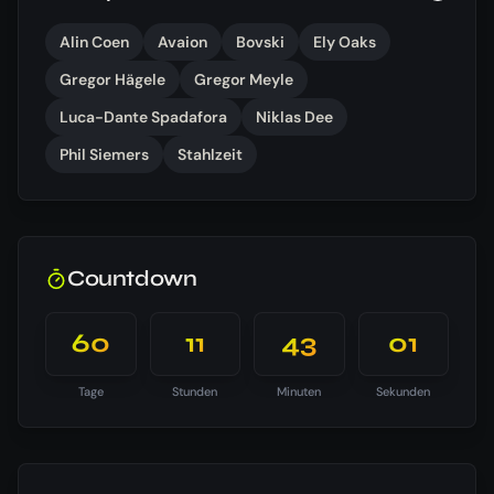
Alin Coen
Avaion
Bovski
Ely Oaks
Gregor Hägele
Gregor Meyle
Luca-Dante Spadafora
Niklas Dee
Phil Siemers
Stahlzeit
Countdown
60
11
43
00
Tage
Stunden
Minuten
Sekunden