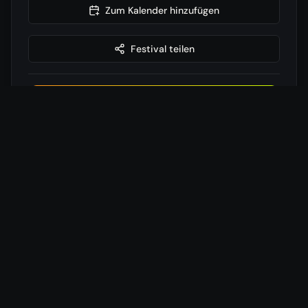
Zum Kalender hinzufügen
Festival teilen
🎶 Weitere Festivals entdecken
Wettervorhersage
Die Wetterdaten konnten nicht geladen werden. Bitte
versuche es später erneut.
Hotels in der Nähe