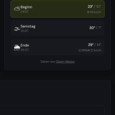
23
°
/
10
°
Beginn
⛅
24.07.
18
km/h
Samstag
🌫️
30
°
/
7
°
25.07.
29
°
/
14
°
Ende
🌦️
26.07.
58
%
21
km/h
Daten von
Open-Meteo