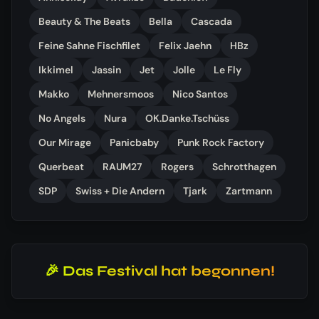
Beauty & The Beats
Bella
Cascada
Feine Sahne Fischfilet
Felix Jaehn
HBz
Ikkimel
Jassin
Jet
Jolle
Le Fly
Makko
Mehnersmoos
Nico Santos
No Angels
Nura
OK.Danke.Tschüss
Our Mirage
Panicbaby
Punk Rock Factory
Querbeat
RAUM27
Rogers
Schrotthagen
SDP
Swiss + Die Andern
Tjark
Zartmann
🎉 Das Festival hat begonnen!