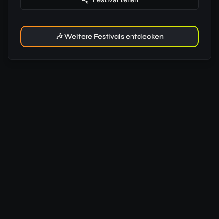
🎶 Weitere Festivals entdecken
Wettervorhersage
05:14
Uhr
21:47
Uhr
24
°
/
18
°
Beginn
🌦️
16.07.
53
%
19
km/h
24
°
/
18
°
Freitag
🌦️
17.07.
28
%
23
km/h
19
°
/
16
°
Samstag
⛅
18.07.
29
km/h