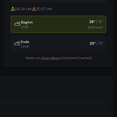
06:28
Uhr
20:37
Uhr
26
°
/
15
°
Beginn
⛅
21.08.
20
km/h
Ende
⛅
20
°
/
12
°
22.08.
Daten von
Open-Meteo
(historisch)
(cached)