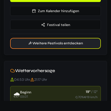
Zum Kalender hinzufügen
Festival teilen
🎶 Weitere Festivals entdecken
Wettervorhersage
04:53
Uhr
21:17
Uhr
19
°
/
12
°
Beginn
🌧️
03.07.
70
%
19
km/h
17
°
/
11
°