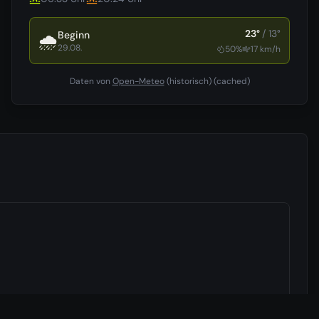
23
°
/
13
°
Beginn
🌧️
29.08.
50
%
17
km/h
Daten von
Open-Meteo
(historisch)
(cached)