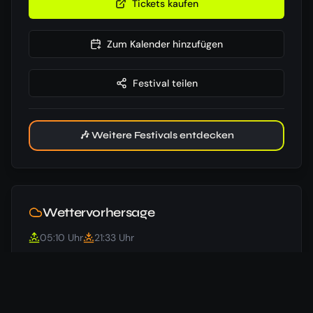
Tickets kaufen
Zum Kalender hinzufügen
Festival teilen
🎶 Weitere Festivals entdecken
Wettervorhersage
05:10
Uhr
21:33
Uhr
Beginn
⛅
34
°
/
17
°
24.06.