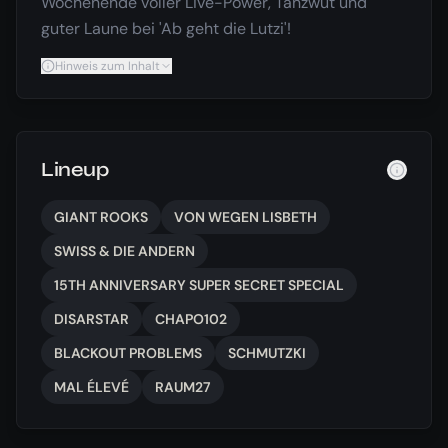
Wochenende voller Live-Power, Tanzwut und
guter Laune bei 'Ab geht die Lutzi'!
Hinweis zum Inhalt
Lineup
GIANT ROOKS
VON WEGEN LISBETH
SWISS & DIE ANDERN
15TH ANNIVERSARY SUPER SECRET SPECIAL
DISARSTAR
CHAPO102
BLACKOUT PROBLEMS
SCHMUTZKI
MAL ÉLEVÉ
RAUM27