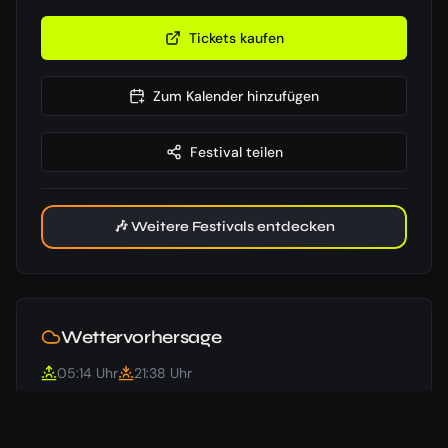
Tickets kaufen
Zum Kalender hinzufügen
Festival teilen
🎶 Weitere Festivals entdecken
Wettervorhersage
05:14
Uhr
21:38
Uhr
20
°
/
16
°
Beginn
⛅
18.07.
20
km/h